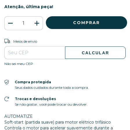
Atenção, última peça!
ALTERAR CEP
Entregas para o CEP:
Meios de envio
CALCULAR
Não sei meu CEP
Compra protegida
Seus dados cuidados durante toda a compra.
Trocas e devoluções
Se não gostar, você pode trocar ou devolver.
AUTOMATIZE
Soft-start (partida suave) para motor elétrico trifásico
Controla o motor para acelerar suavemente durante a