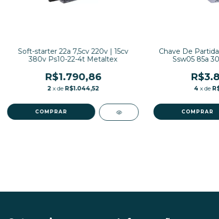
Soft-starter 22a 7,5cv 220v | 15cv
Chave De Partida
380v Ps10-22-4t Metaltex
Ssw05 85a 30
R$1.790,86
R$3.8
2
x de
R$1.044,52
4
x de
R$