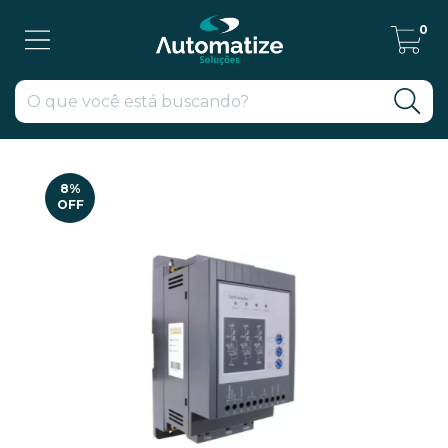
0
8
%
OFF