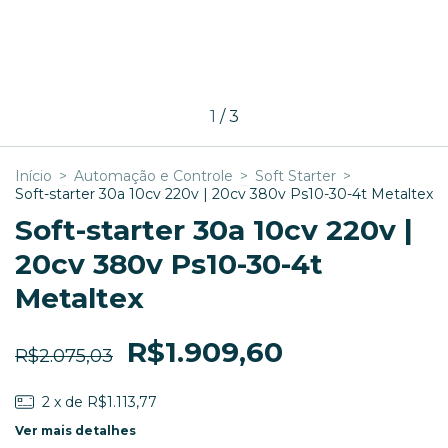
1
/
3
Início
>
Automação e Controle
>
Soft Starter
>
Soft-starter 30a 10cv 220v | 20cv 380v Ps10-30-4t Metaltex
Soft-starter 30a 10cv 220v |
20cv 380v Ps10-30-4t
Metaltex
R$1.909,60
R$2.075,03
2
x de
R$1.113,77
Ver mais detalhes