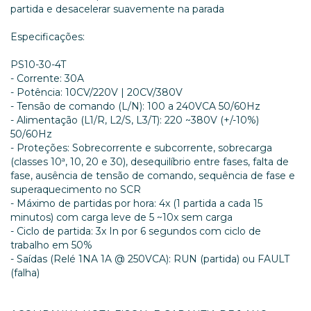
partida e desacelerar suavemente na parada
Especificações:
PS10-30-4T
- Corrente: 30A
- Potência: 10CV/220V | 20CV/380V
- Tensão de comando (L/N): 100 a 240VCA 50/60Hz
- Alimentação (L1/R, L2/S, L3/T): 220 ~380V (+/-10%)
50/60Hz
- Proteções: Sobrecorrente e subcorrente, sobrecarga
(classes 10ª, 10, 20 e 30), desequilíbrio entre fases, falta de
fase, ausência de tensão de comando, sequência de fase e
superaquecimento no SCR
- Máximo de partidas por hora: 4x (1 partida a cada 15
minutos) com carga leve de 5 ~10x sem carga
- Ciclo de partida: 3x In por 6 segundos com ciclo de
trabalho em 50%
- Saídas (Relé 1NA 1A @ 250VCA): RUN (partida) ou FAULT
(falha)