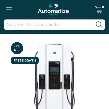
0
12
%
OFF
FRETE GRÁTIS